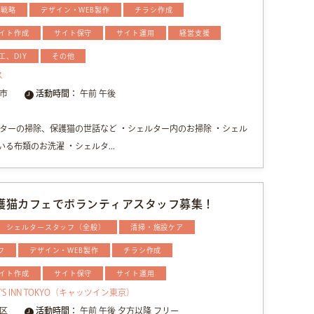
用戦略
デザイン・WEB製作
チラシ作成
イト作成
サイト保守
サイト運用
経営支援
工、DIY
その他
ス
市
活動時間：
午前 午後
ターの掃除、保護猫の世話など ・シェルター内のお掃除 ・シェル
る布類のお洗濯 ・シェルタ...
護猫カフェでボランティアスタッフ募集！
シェルタースタッフ（全般）
清掃・施設ケア
フ
デザイン・WEB製作
チラシ作成
イト作成
サイト保守
サイト運用
S INN TOKYO（キャッツイン東京）
区
活動時間：
午前 午後 夕方以降 フリー