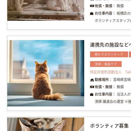
有償・無償：
無償
お仕事内容：
板橋区の小
ボランティアスタッフの方
連携先の施設など
預かりボランティア
清掃・施設ケア
特定非営利活動法人 Tails J
勤務場所：
宮崎県宮崎
有償・無償：
無償
お仕事内容：
当法人が
清掃 譲渡会の運営 ※施
ボランティア募集