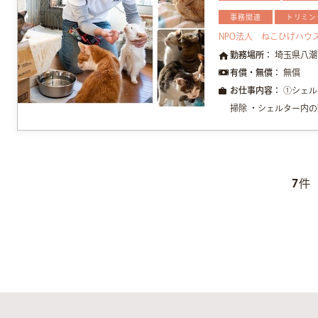
事務関連
トリミン
NPO法人 ねこひげハウ
勤務場所：
埼玉県八潮
有償・無償：
無償
お仕事内容：
①シェル
掃除 ・シェルター内の
7
件