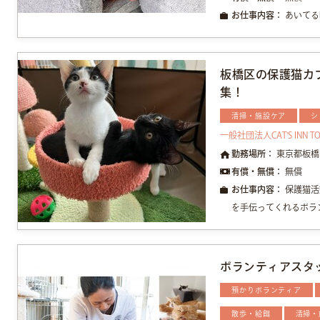
お仕事内容：
あいてる
板橋区の保護猫カ
集！
清掃・施設ケア
シ
一般社団法人CAT'S INN T
勤務場所：
東京都板橋
有償・無償：
無償
お仕事内容：
保護猫活
を手伝ってくれるボラン
ボランティアスタ
預かりボランティア
散歩・給餌
清掃・