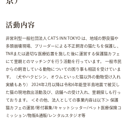
京）
活動内容
非営利型一般社団法人 CAT'S INN TOKYO は、地域の野良猫や
多頭崩壊現場、ブリーダーによる不正飼育の猫たちを保護し、
TNRまたは適切な医療処置を施した後に運営する保護猫カフェ
にて里親とのマッチングを行う活動を行っています。 一般市民
からの飼育している動物についての困り事も相談を受けていま
す。（犬やハクビシン、オウムといった猫以外の動物受け入れ
実績もあり） 2024年2月以降は令和6年能登半島地震で被災し
た猫の現地救出活動及び、店舗への受け入れ、里親探しも行っ
ております。 ＜その他、法人としての事業内容は以下＞ 保護
猫カフェの運営/寄付募集/キャットシッター/ペット医療保険コ
ミッション/物販&通販/レンタルスタジオ等