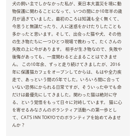
犬の飼い主でしかなかった私が、東日本大震災を境に動
物保護に関わることになって、いつの間にか10年半の歳
月が過ぎていました。最初のころは知識も全く無くて、
今思うと無謀だったり、人に迷惑をかけたりしたことも
多かったと思います。そして、出会った猫や犬、その他
の生き物たちに一つひとつ現場で教わって、たくさんの
失敗の上に今があります。 相手が生き物なので、失敗や
後悔があっても、一度関わると止まることはできませ
ん。 この10年余、ずっと走り続けてきましたが、2016
年に保護猫カフェをオープンしてからは、もはや全力疾
走で、あっという間の5年でした。いろいろ間に合って
いない恐怖にかられる日常ですが、そういった中でも命
だけは最優先にしてきました。関わった猫は絶対に守
る、という覚悟をもって日々に対峙しています。 猫に心
を寄せるみなさんのボランティア活動への第一歩とし
て、CAT'S INN TOKYOでのボランティアを始めてみませ
んか？