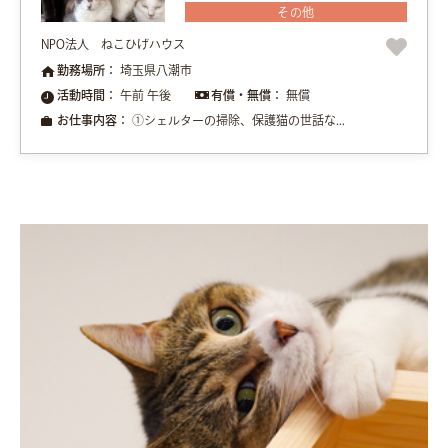
その他
NPO法人 ねこひげハウス
勤務場所：
埼玉県八潮市
活動時間：
午前 午後
有償・無償：
無償
お仕事内容：
①シェルターの掃除、保護猫の世話な...