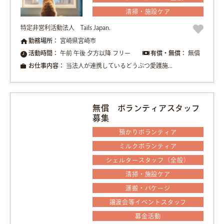
清掃・施設ケア
特定非営利活動法人 Tails Japan.
勤務場所：
宮崎県宮崎市
活動時間：
午前 午後 夕方以降 フリー
有償・無償：
無償
お仕事内容：
当法人が連携しているどうぶつ愛護施...
無償 ボランティアスタッフ
募集
預かりボランティア
ミルクボランティア
シェルタースタッフ（全般）
清掃・施設ケア
運搬・バケージ
譲渡会等イベントスタッフ
募金活動