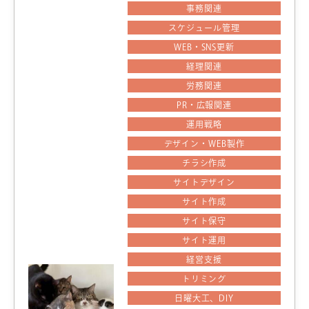
事務関連
スケジュール管理
WEB・SNS更新
経理関連
労務関連
PR・広報関連
運用戦略
デザイン・WEB製作
チラシ作成
サイトデザイン
サイト作成
サイト保守
サイト運用
経営支援
トリミング
日曜大工、DIY