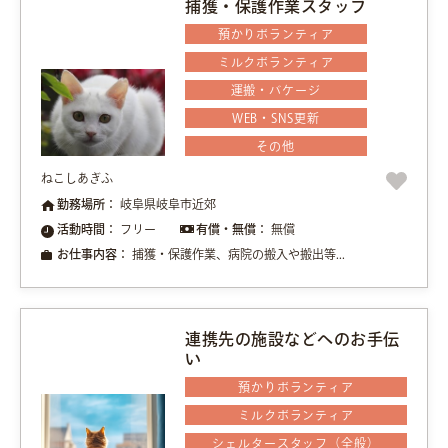
捕獲・保護作業スタッフ
預かりボランティア
ミルクボランティア
運搬・バケージ
WEB・SNS更新
その他
ねこしあぎふ
勤務場所：
岐阜県岐阜市近郊
活動時間：
フリー
有償・無償：
無償
お仕事内容：
捕獲・保護作業、病院の搬入や搬出等...
連携先の施設などへのお手伝
い
預かりボランティア
ミルクボランティア
シェルタースタッフ（全般）