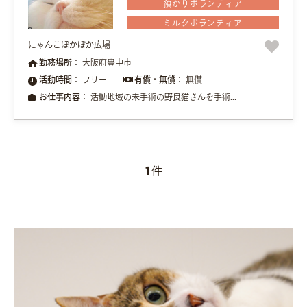
預かりボランティア
ミルクボランティア
にゃんこぽかぽか広場
勤務場所：
大阪府豊中市
活動時間：
フリー
有償・無償：
無償
お仕事内容：
活動地域の未手術の野良猫さんを手術...
1
件