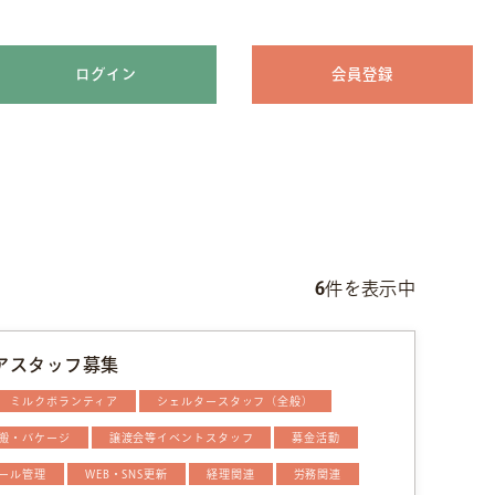
ログイン
会員登録
6
件を表示中
アスタッフ募集
ミルクボランティア
シェルタースタッフ（全般）
搬・バケージ
譲渡会等イベントスタッフ
募金活動
ール管理
WEB・SNS更新
経理関連
労務関連