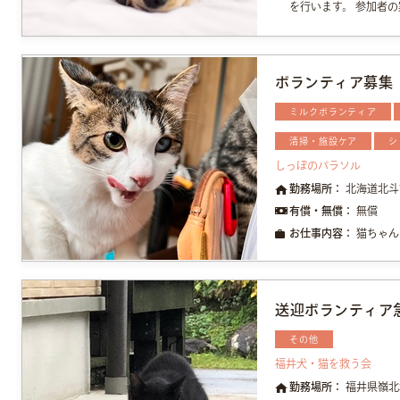
を行います。 参加者の
ボランティア募集
ミルクボランティア
清掃・施設ケア
シ
しっぽのパラソル
勤務場所：
北海道北斗
有償・無償：
無償
お仕事内容：
猫ちゃん
送迎ボランティア急
その他
福井犬・猫を救う会
勤務場所：
福井県嶺北