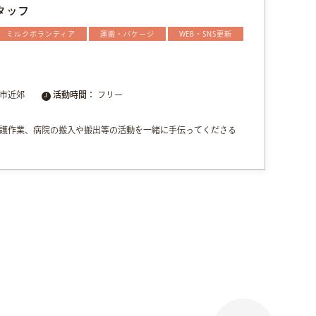
タッフ
ミルクボランティア
運搬・バケージ
WEB・SNS更新
市近郊
活動時間：
フリー
護作業、病院の搬入や搬出等の活動を一緒に手伝ってくださる