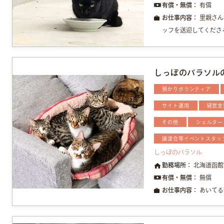
有償・無償：
有償
お仕事内容：
里親さん
ッフを送迎してくださる
しっぽのパラソル
預かりボランティア
サイト運用
経営支
その他
シェルター
譲渡会等イベントスタッ
しっぽのパラソル
勤務場所：
北海道函館
有償・無償：
無償
お仕事内容：
あいてる