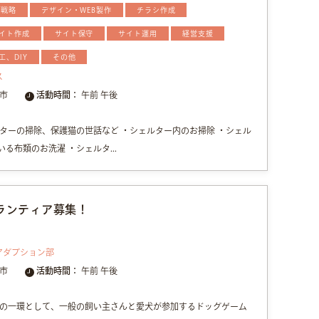
用戦略
デザイン・WEB製作
チラシ作成
イト作成
サイト保守
サイト運用
経営支援
工、DIY
その他
ス
市
活動時間：
午前 午後
ターの掃除、保護猫の世話など ・シェルター内のお掃除 ・シェル
る布類のお洗濯 ・シェルタ...
ランティア募集！
アダプション部
市
活動時間：
午前 午後
の一環として、一般の飼い主さんと愛犬が参加するドッグゲーム