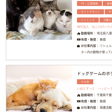
PR・広報関連
運
サイトデザイン
サ
トリミング
日曜大
NPO法人 ねこひげハウ
勤務場所：
埼玉県八潮
有償・無償：
無償
お仕事内容：
①シェル
ター内の動物が使ってい
ドッグゲームのボ
その他
いぬとずっと ハッピー
勤務場所：
千葉県千葉
有償・無償：
無償
お仕事内容：
保護活動