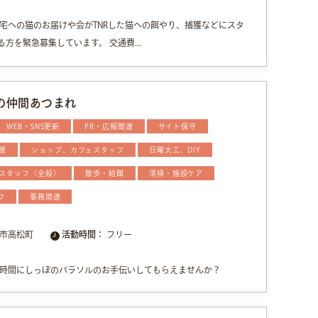
宅への猫のお届けや会がTNRした猫への餌やり、捕獲などにスタ
方を緊急募集しています。 交通費...
の仲間あつまれ
WEB・SNS更新
PR・広報関連
サイト保守
援
ショップ、カフェスタッフ
日曜大工、DIY
スタッフ（全般）
散歩・給餌
清掃・施設ケア
フ
事務関連
市高松町
活動時間：
フリー
時間にしっぽのパラソルのお手伝いしてもらえませんか？