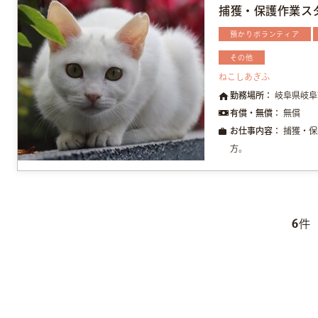
捕獲・保護作業ス
預かりボランティア
その他
ねこしあぎふ
勤務場所：
岐阜県岐阜
有償・無償：
無償
お仕事内容：
捕獲・保
方。
6
件