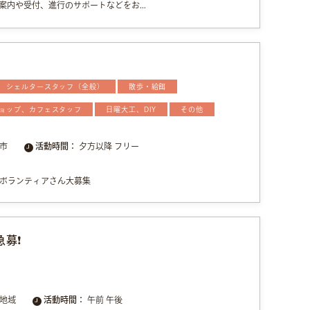
案内や受付、進行のサポートなどをお...
シェルタースタッフ（全般）
散歩・給餌
ョップ、カフェスタッフ
日曜大工、DIY
その他
市
活動時間：
夕方以降 フリー
ボランティアさん大募集
募❗️
地域
活動時間：
午前 午後