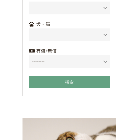
犬・猫
有償/無償
検索