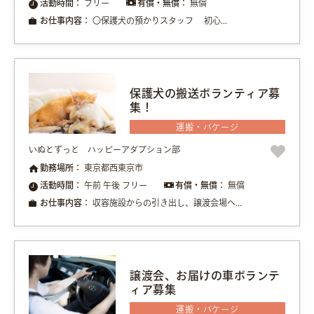
活動時間：
フリー
有償・無償：
無償
お仕事内容：
〇保護犬の預かりスタッフ 初心...
保護犬の搬送ボランティア募
集！
運搬・バケージ
いぬとずっと ハッピーアダプション部
勤務場所：
東京都西東京市
活動時間：
午前 午後 フリー
有償・無償：
無償
お仕事内容：
収容施設からの引き出し、譲渡会場へ...
譲渡会、お届けの車ボランテ
ィア募集
運搬・バケージ