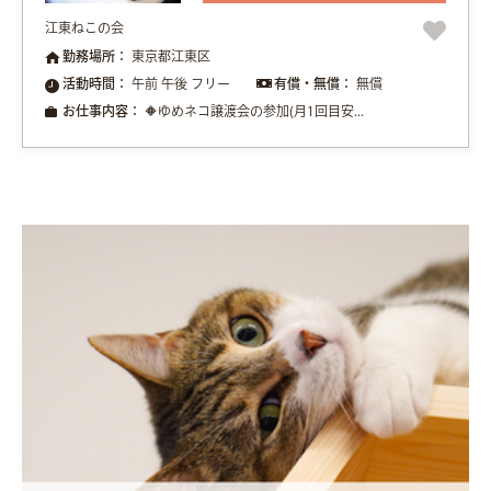
江東ねこの会
勤務場所：
東京都江東区
活動時間：
午前 午後 フリー
有償・無償：
無償
お仕事内容：
🔶ゆめネコ譲渡会の参加(月1回目安...