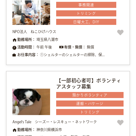
事務関連
トリミング
日曜大工、DIY
NPO法人 ねこひげハウス
勤務場所：
埼玉県八潮市
活動時間：
午前 午後
有償・無償：
無償
お仕事内容：
①シェルターのシェルターの掃除、保...
【一部初心者可】ボランティ
アスタッフ募集
預かりボランティア
運搬・バケージ
トリミング
Angel's Tale シーズー・レスキュー・ネットワーク
勤務場所：
神奈川県横浜市