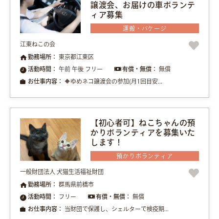
譲渡会、お届けの車ボランテ
ィア募集
運搬・バケージ
江東ねこの会
勤務場所：
東京都江東区
活動時間：
午前 午後 フリー
有償・無償：
無償
お仕事内容：
🔶ゆめネコ譲渡会の参加(月1回目安...
【初心者可】ねこちゃんの預
かりボランティアを募集いた
します！
預かりボランティア
一般財団法人 犬猫生活福祉財団
勤務場所：
群馬県前橋市
活動時間：
フリー
有償・無償：
無償
お仕事内容：
当財団で保護し、シェルターで検疫期...