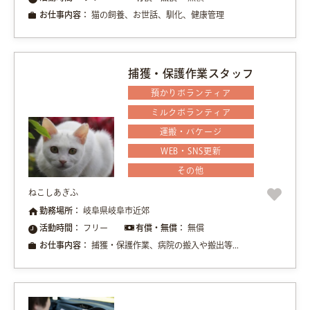
お仕事内容：
猫の飼養、お世話、馴化、健康管理
捕獲・保護作業スタッフ
預かりボランティア
ミルクボランティア
運搬・バケージ
WEB・SNS更新
その他
ねこしあぎふ
勤務場所：
岐阜県岐阜市近郊
活動時間：
フリー
有償・無償：
無償
お仕事内容：
捕獲・保護作業、病院の搬入や搬出等...