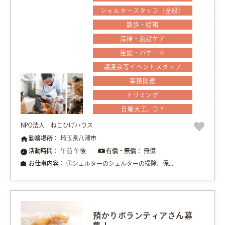
シェルタースタッフ（全般）
散歩・給餌
清掃・施設ケア
運搬・バケージ
譲渡会等イベントスタッフ
事務関連
トリミング
日曜大工、DIY
NPO法人 ねこひげハウス
勤務場所：
埼玉県八潮市
活動時間：
午前 午後
有償・無償：
無償
お仕事内容：
①シェルターのシェルターの掃除、保...
預かりボランティアさん募